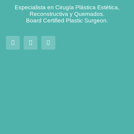
Especialista en Cirugía Plástica Estética,
Reconstructiva y Quemados.
Board Certified Plastic Surgeon.
Mamoplastia
de aumento:
todo lo que
debes saber
si estás
pensando
en modificar
tamaño de
tus senos