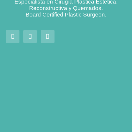
Especialista en Cirugía Plástica Estética,
Reconstructiva y Quemados.
Board Certified Plastic Surgeon.
Mamoplastia
de aumento:
todo lo que
debes saber
si estás
pensando
en modificar
tamaño de
tus senos
Leer más »