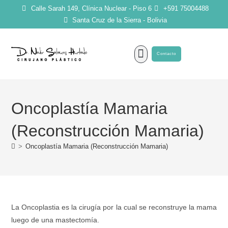
Calle Sarah 149, Clínica Nuclear - Piso 6
+591 75004488
Santa Cruz de la Sierra - Bolivia
Contacto
SOBRE MI
Oncoplastía Mamaria
(Reconstrucción Mamaria)
>
Oncoplastía Mamaria (Reconstrucción Mamaria)
La Oncoplastia es la cirugía por la cual se reconstruye la mama
luego de una mastectomía.