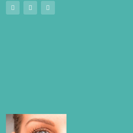
Mamoplastia
de aumento:
todo lo que
debes saber
si estás
pensando
en modificar
tamaño de
tus senos
Leer más »
¿En qué
casos es
necesaria