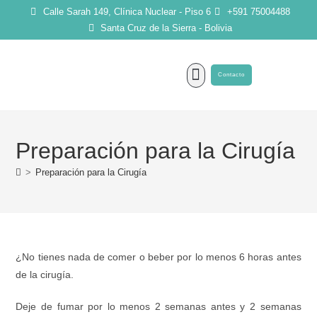
Calle Sarah 149, Clínica Nuclear - Piso 6
+591 75004488
Santa Cruz de la Sierra - Bolivia
Contacto
SOBRE MI
Preparación para la Cirugía
>
Preparación para la Cirugía
¿No tienes nada de comer o beber por lo menos 6 horas antes
de la cirugía.
Deje de fumar por lo menos 2 semanas antes y 2 semanas