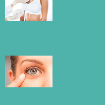
todo lo que
debes saber
si estás
pensando
en modificar
tamaño de
tus senos
Leer más »
¿En qué
casos es
necesaria
la
operación
de bolsas
en los
ojos?