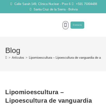
Calle Sarah 149, Clínica Nuclear - Piso 6
+591 75004488
Santa Cruz de la Sierra - Bolivia
Contacto
SOBRE MI
Blog
>
Artículos
>
Lipomioescultura – Lipoescultura de vanguardia de alta d
Lipomioescultura –
Lipoescultura de vanguardia