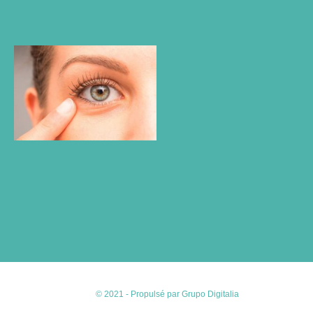
Lire plus "
Dans
quels cas
l'opération
des
poches
sous les
yeux est-
elle
nécessaire
??
Lire plus "
© 2021 - Propulsé par Grupo Digitalia