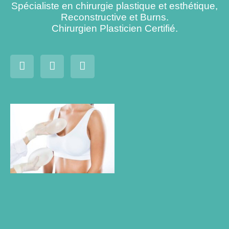
Spécialiste en chirurgie plastique et esthétique,
Reconstructive et Burns.
Chirurgien Plasticien Certifié.
augmentation
mammaire:
tout ce que
vous devez
savoir si
vous
envisagez de
changer la
taille de vos
seins