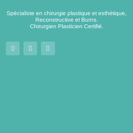
Spécialiste en chirurgie plastique et esthétique,
Reconstructive et Burns.
Chirurgien Plasticien Certifié.
augmentation
mammaire:
tout ce que
vous devez
savoir si
vous
envisagez de
changer la