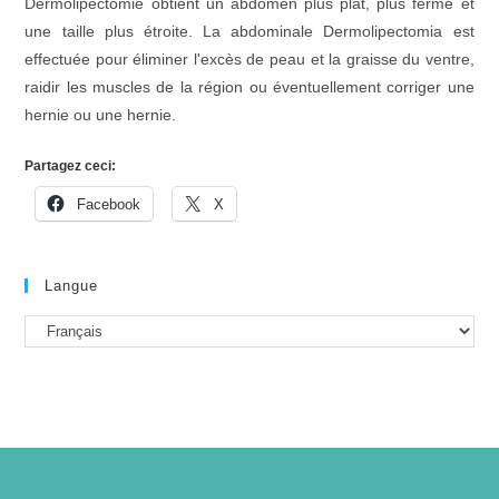
Dermolipectomie obtient un abdomen plus plat, plus ferme et
une taille plus étroite. La abdominale Dermolipectomia est
effectuée pour éliminer l'excès de peau et la graisse du ventre,
raidir les muscles de la région ou éventuellement corriger une
hernie ou une hernie.
Partagez ceci:
Facebook
X
Langue