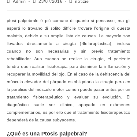
Admin
23/07/2016
notizie
ptosi palpebrale è più comune di quanto si pensasse, ma gli
esperti lo trovano di solito difficile trovare l'origine di questa
malattia,
debido a su amplia lista de causas
.
La mayoría son
llevados directamente a cirugía
(Blefaroplastica),
incluso
cuando no son necesarias y sin previo tratamiento
rehabilitador
.
Aun cuando se realice la cirugía
,
el paciente
tendrá que realizar fisioterapia para disminuir la inflamación y
recuperar la movilidad del ojo
.
En el caso de la dehiscencia del
músculo elevador del párpado es obligatoria la cirugía pero en
la parálisis del músculo motor común puede pasar antes por un
tratamiento fisioterapéutico y evaluar su evolución
.
El
diagnóstico suele ser clínico
,
apoyado en exámenes
complementarios
,
es por ello que el tratamiento fisioterapéutico
dependerá de la causa subyacente
.
¿Qué es una Ptosis palpebral
?