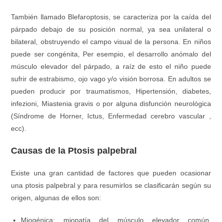
También llamado Blefaroptosis
,
se caracteriza por la caída del
párpado debajo de su posición normal
,
ya sea unilateral o
bilateral
,
obstruyendo el campo visual de la persona
.
En niños
puede ser congénita
, Per esempio,
el desarrollo anómalo del
músculo elevador del párpado
,
a raíz de esto el niño puede
sufrir de estrabismo
,
ojo vago y/o visión borrosa
.
En adultos se
pueden producir por traumatismos
,
Hipertensión
,
diabetes
,
infezioni,
Miastenia gravis o por alguna disfunción neurológica
(
Síndrome de Horner
,
Ictus
,
Enfermedad cerebro vascular
,
ecc).
Causas de la Ptosis palpebral
Existe una gran cantidad de factores que pueden ocasionar
una ptosis palpebral y para resumirlos se clasificarán según su
origen
,
algunas de ellos son
:
Miogénica
:
miopatía del músculo elevador común
,