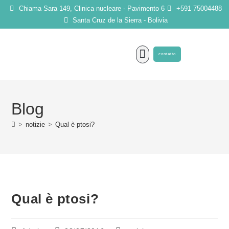
Chiama Sara 149, Clinica nucleare - Pavimento 6
+591 75004488
Santa Cruz de la Sierra - Bolivia
contatto
INTERVENTI CHIRURGICI
Blog
>
notizie
>
Qual è ptosi?
Qual è ptosi?