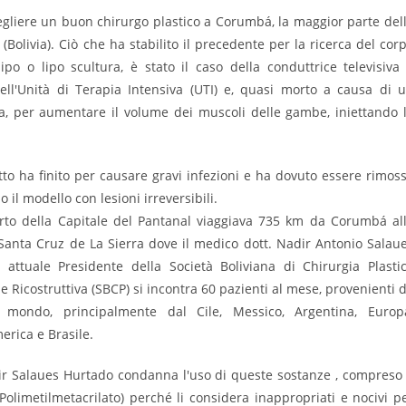
liere un buon chirurgo plastico a Corumbá, la maggior parte del
(Bolivia). Ciò che ha stabilito il precedente per la ricerca del cor
ipo o lipo scultura, è stato il caso della conduttrice televisiva
ell'Unità di Terapia Intensiva (UTI) e, quasi morto a causa di 
a, per aumentare il volume dei muscoli delle gambe, iniettando 
tto ha finito per causare gravi infezioni e ha dovuto essere rimos
o il modello con lesioni irreversibili.
orto della Capitale del Pantanal viaggiava 735 km da Corumbá al
 Santa Cruz de La Sierra dove il medico dott. Nadir Antonio Salau
 attuale Presidente della Società Boliviana di Chirurgia Plasti
 e Ricostruttiva (SBCP) si incontra 60 pazienti al mese, provenienti 
l mondo, principalmente dal Cile, Messico, Argentina, Europ
rica e Brasile.
ir Salaues Hurtado condanna l'uso di queste sostanze , compreso 
olimetilmetacrilato) perché li considera inappropriati e nocivi p