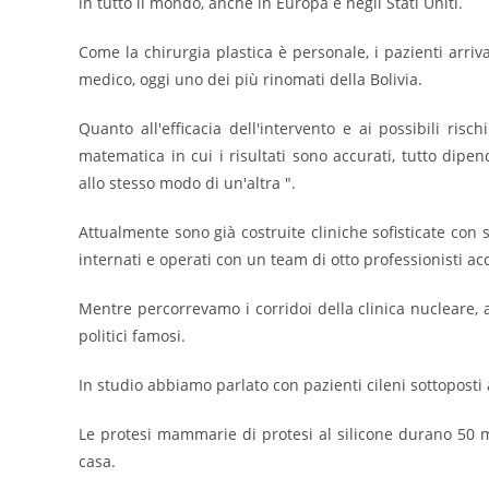
in tutto il mondo, anche in Europa e negli Stati Uniti.
Come la chirurgia plastica è personale, i pazienti arriv
medico, oggi uno dei più rinomati della Bolivia.
Quanto all'efficacia dell'intervento e ai possibili ri
matematica in cui i risultati sono accurati, tutto dip
allo stesso modo di un'altra ".
Attualmente sono già costruite cliniche sofisticate con sp
internati e operati con un team di otto professionisti ac
Mentre percorrevamo i corridoi della clinica nucleare,
politici famosi.
In studio abbiamo parlato con pazienti cileni sottoposti 
Le protesi mammarie di protesi al silicone durano 50 mi
casa.