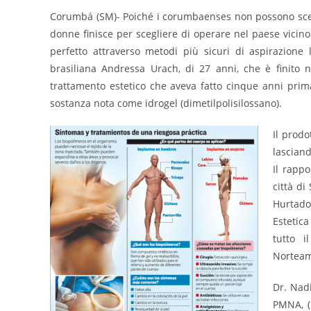
Corumbá (SM)- Poiché i corumbaenses non possono sceg
donne finisce per scegliere di operare nel paese vicino 
perfetto attraverso metodi più sicuri di aspirazione l
brasiliana Andressa Urach, di 27 anni, che è finito n
trattamento estetico che aveva fatto cinque anni prim
sostanza nota come idrogel (dimetilpolisilossano).
Il prodo
lasciand
Il rapp
città di
Hurtado
Estetica
tutto i
Norteame
Dr. Nad
PMNA, (P