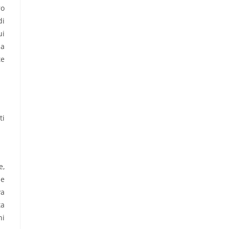
ro
di
ui
ia
te
ti
e,
ne
va
ta
ni