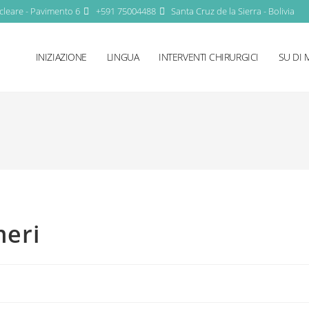
cleare - Pavimento 6
+591 75004488
Santa Cruz de la Sierra - Bolivia
INIZIAZIONE
LINGUA
INTERVENTI CHIRURGICI
SU DI 
meri