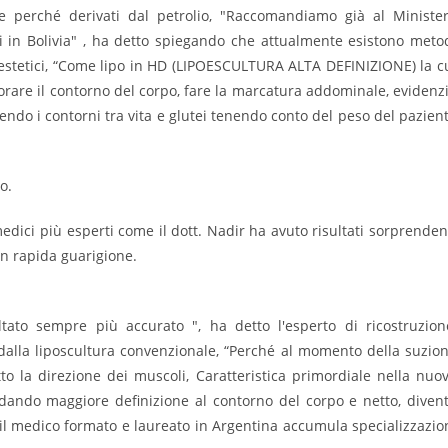
te perché derivati ​​dal petrolio, "Raccomandiamo già al Ministe
ui in Bolivia" , ha detto spiegando che attualmente esistono meto
 estetici, “Come lipo in HD (LIPOESCULTURA ALTA DEFINIZIONE) la c
liorare il contorno del corpo, fare la marcatura addominale, evidenz
nendo i contorni tra vita e glutei tenendo conto del peso del pazien
o.
edici più esperti come il dott. Nadir ha avuto risultati sorprenden
in rapida guarigione.
tato sempre più accurato ", ha detto l'esperto di ricostruzion
alla liposcultura convenzionale, “Perché al momento della suzio
tto la direzione dei muscoli, Caratteristica primordiale nella nuo
 dando maggiore definizione al contorno del corpo e netto, diven
il medico formato e laureato in Argentina accumula specializzazio