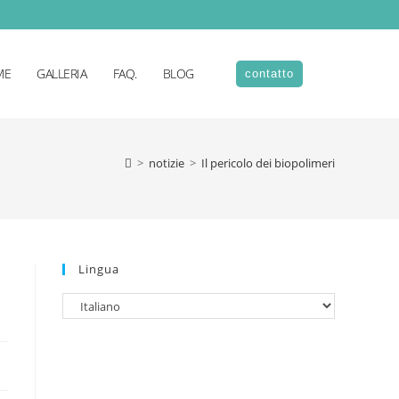
ME
GALLERIA
FAQ.
BLOG
contatto
>
notizie
>
Il pericolo dei biopolimeri
Lingua