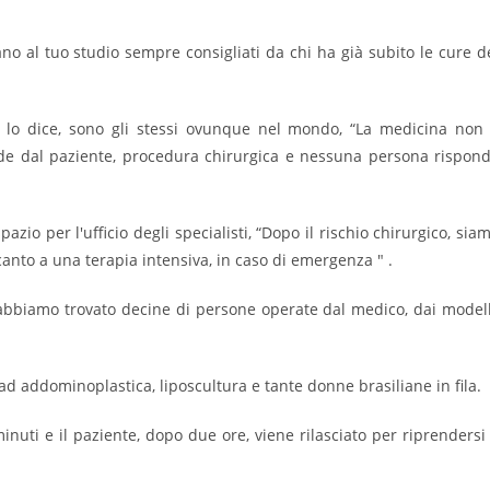
ano al tuo studio sempre consigliati da chi ha già subito le cure d
schi lo dice, sono gli stessi ovunque nel mondo, “La medicina non
ende dal paziente, procedura chirurgica e nessuna persona rispon
azio per l'ufficio degli specialisti, “Dopo il rischio chirurgico, sia
canto a una terapia intensiva, in caso di emergenza " .
 abbiamo trovato decine di persone operate dal medico, dai modell
ad addominoplastica, liposcultura e tante donne brasiliane in fila.
nuti e il paziente, dopo due ore, viene rilasciato per riprendersi