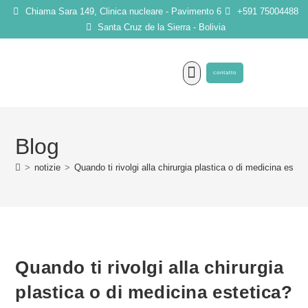
Chiama Sara 149, Clinica nucleare - Pavimento 6
+591 75004488
Santa Cruz de la Sierra - Bolivia
contatto
INTERVENTI CHIRURGICI
Blog
>
notizie
>
Quando ti rivolgi alla chirurgia plastica o di medicina estet
Quando ti rivolgi alla chirurgia
plastica o di medicina estetica?